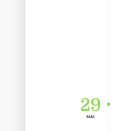
29
MAI