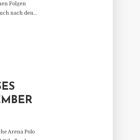
hen Folgen
uch nach den...
S P
MBER
che Arena Polo