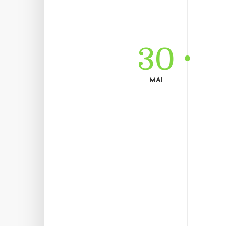
30
MAI