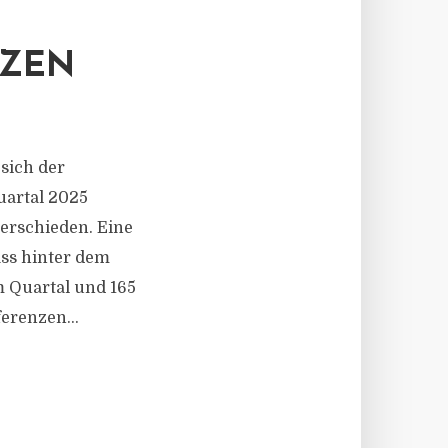
TZEN
sich der
uartal 2025
terschieden. Eine
ass hinter dem
 Quartal und 165
erenzen...