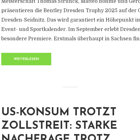
Meisterschaft Thomas Strunck, Matteo Böhme und Ger
präsentieren die Bentley Dresden Trophy 2025 auf der
Dresden-Seidnitz. Das wird garantiert ein Höhepunkt i
Event- und Sportkalender. Im September erlebt Dresde
besondere Premiere. Erstmals überhaupt in Sachsen finde
WEITERLESEN
US-KONSUM TROTZT
ZOLLSTREIT: STARKE
NACHFRAGE TROTZ