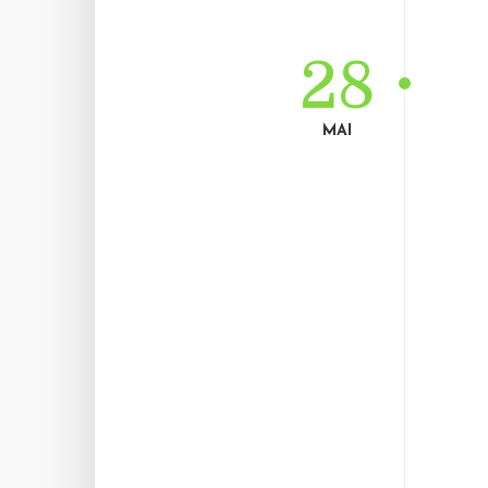
28
MAI