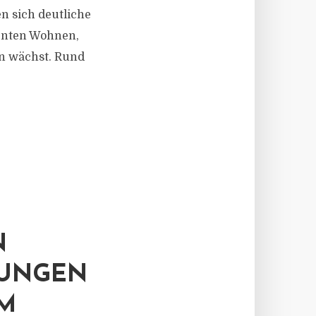
n sich deutliche
menten Wohnen,
en wächst. Rund
N
NUNGEN
IM