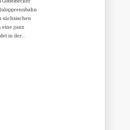
d Göbelbecker
 Galopprennbahn
m sächsischen
n eine ganz
t in der...