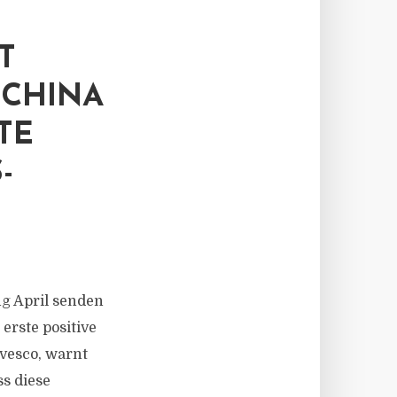
T
HINA B
 E
Z
g April senden
rste positive
nvesco, warnt
s diese