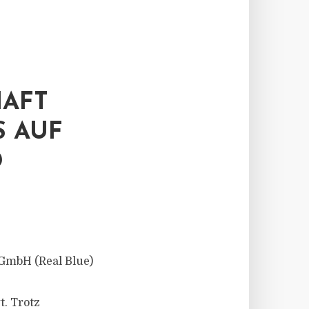
HAFT
S AUF
D
GmbH (Real Blue)
t. Trotz