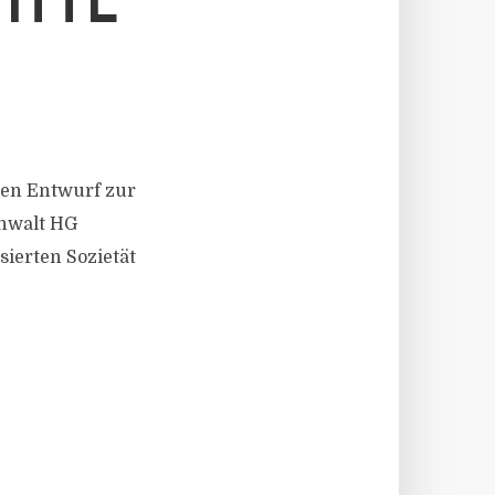
ITTL
den Entwurf zur
anwalt HG
sierten Sozietät