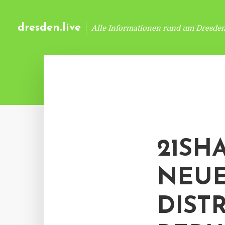
dresden.live
Alle Informationen rund um Dresde
21SH
NEUE
DIST