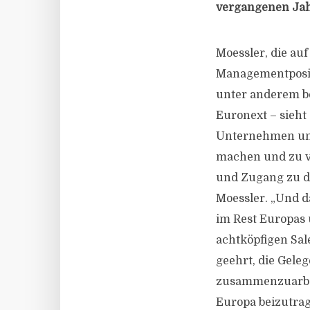
vergangenen Jahr
Moessler, die au
Managementposit
unter anderem be
Euronext – sieht 
Unternehmen und 
machen und zu ve
und Zugang zu de
Moessler. „Und d
im Rest Europas 
achtköpfigen Sa
geehrt, die Gele
zusammenzuarbei
Europa beizutrag