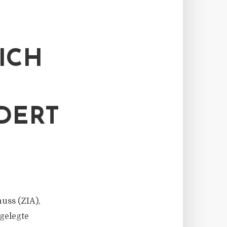
ICH
DERT
huss (ZIA),
tgelegte