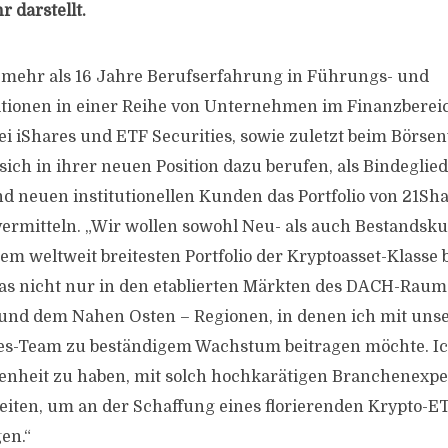
 darstellt.
f mehr als 16 Jahre Berufserfahrung in Führungs- und
ionen in einer Reihe von Unternehmen im Finanzbereic
i iShares und ETF Securities, sowie zuletzt beim Börse
sich in ihrer neuen Position dazu berufen, als Bindeglie
neuen institutionellen Kunden das Portfolio von 21Sh
rmitteln. „Wir wollen sowohl Neu- als auch Bestandsk
m weltweit breitesten Portfolio der Kryptoasset-Klasse b
as nicht nur in den etablierten Märkten des DACH-Raum
und dem Nahen Osten – Regionen, in denen ich mit uns
les-Team zu beständigem Wachstum beitragen möchte. Ic
genheit zu haben, mit solch hochkarätigen Branchenexp
ten, um an der Schaffung eines florierenden Krypto-E
en.“