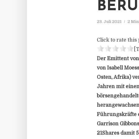
BERU
23. Juli 2021
2 Min
Click to rate this 
[T
Der Emittent von
von Isabell Moess
Osten, Afrika) v
Jahren mit einem
börsengehandelt
herangewachsen 
Führungskräfte e
Garrison Gibbons
21Shares damit 5