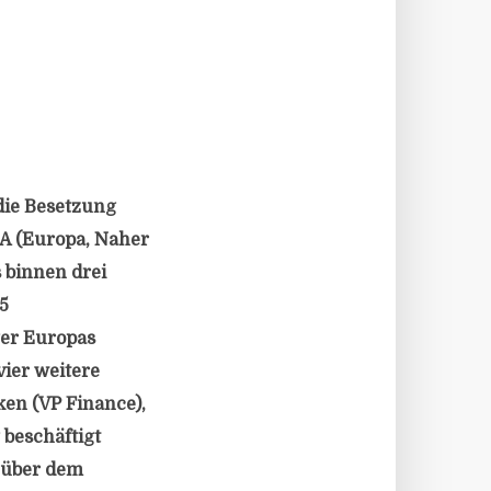
die Besetzung
EA (Europa, Naher
 binnen drei
5
er Europas
ier weitere
ken (VP Finance),
 beschäftigt
enüber dem