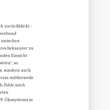
h zurückblickt –
nverbund
d zwischen
ares bekannter zu
unden Einsicht
ieten“, so
s, sondern auch
erem mittlerweile
h fühle mich
erten
TP-Ökosystems in