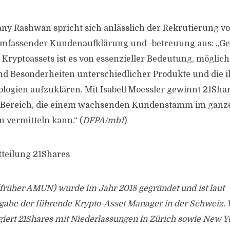
y Rashwan spricht sich anlässlich der Rekrutierung vo
umfassender Kundenaufklärung und -betreuung aus: „Ge
 Kryptoassets ist es von essenzieller Bedeutung, mögli
nd Besonderheiten unterschiedlicher Produkte und die
logien aufzuklären. Mit Isabell Moessler gewinnt 21Shar
F-Bereich, die einem wachsenden Kundenstamm im ga
n vermitteln kann.“ (
DFPA/mb1
)
tteilung 21Shares
(früher AMUN) wurde im Jahr 2018 gegründet und ist laut
be der führende Krypto-Asset Manager in der Schweiz. 
giert 21Shares mit Niederlassungen in Zürich sowie New Y