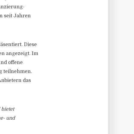
anzierung-
n seit Jahren
sentiert. Diese
n angezeigt. Im
und offene
ng teilnehmen.
nbietern das
 bietet
se- und