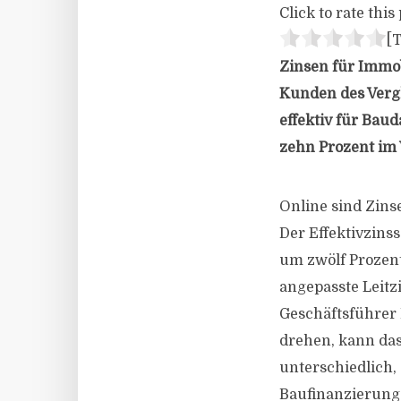
Click to rate this 
[T
Zinsen für Immob
Kunden des Vergl
effektiv für Bau
zehn Prozent im
Online sind Zins
Der Effektivzins
um zwölf Prozent
angepasste Leitzi
Geschäftsführer 
drehen, kann das
unterschiedlich,
Baufinanzierung 