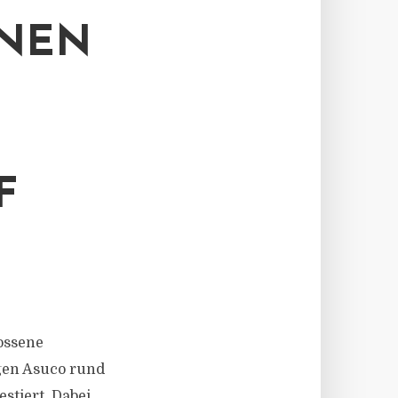
ONEN
F
lossene
gen Asuco rund
stiert. Dabei