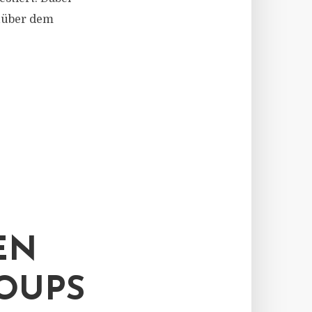
enüber dem
EN
OUPS