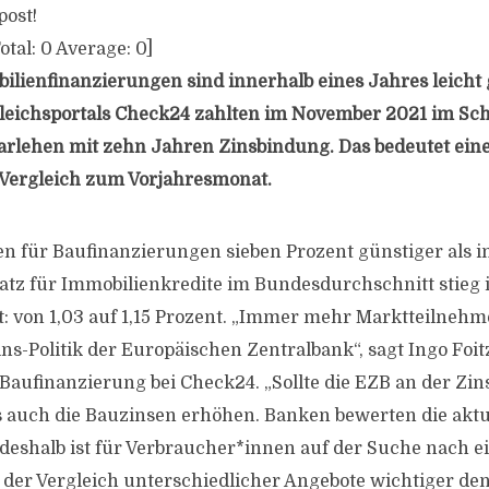
post!
otal:
0
Average:
0
]
ilienfinanzierungen sind innerhalb eines Jahres leicht 
eichsportals Check24 zahlten im November 2021 im Schn
darlehen mit zehn Jahren Zinsbindung. Das bedeutet ei
 Vergleich zum Vorjahresmonat.
en für Baufinanzierungen sieben Prozent günstiger als 
satz für Immobilienkredite im Bundesdurchschnitt stieg
: von 1,03 auf 1,15 Prozent. „Immer mehr Marktteilnehm
ns-Politik der Europäischen Zentralbank“, sagt Ingo Foit
Baufinanzierung bei Check24. „Sollte die EZB an der Zi
 auch die Bauzinsen erhöhen. Banken bewerten die aktu
 deshalb ist für Verbraucher*innen auf der Suche nach e
der Vergleich unterschiedlicher Angebote wichtiger den