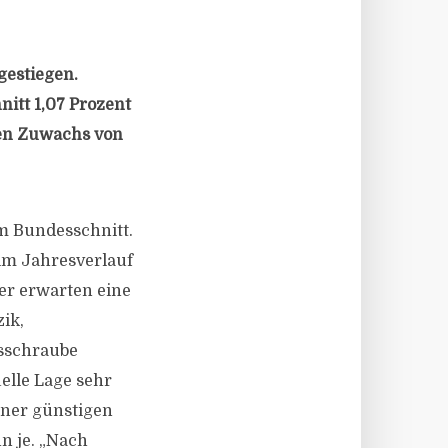
gestiegen.
itt 1,07 Prozent
nen Zuwachs von
im Bundesschnitt.
 im Jahresverlauf
er erwarten eine
zik,
nsschraube
elle Lage sehr
iner günstigen
n je. „Nach