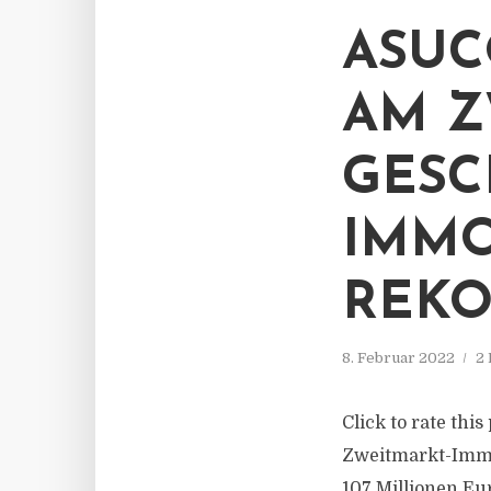
ASUC
AM Z
GESC
IMMO
REKO
8. Februar 2022
2 
Click to rate thi
Zweitmarkt-Immo
107 Millionen Eu