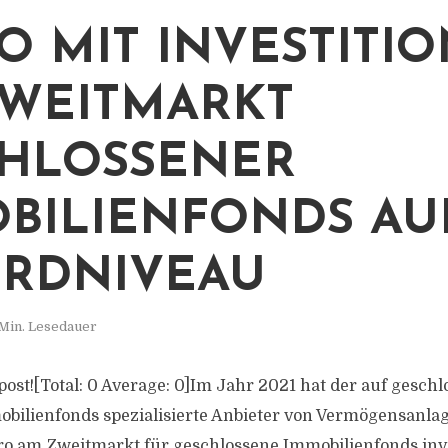
O MIT INVESTITI
WEITMARKT
HLOSSENER
BILIENFONDS AU
RDNIVEAU
Min. Lesedauer
s post![Total: 0 Average: 0]Im Jahr 2021 hat der auf gesch
bilienfonds spezialisierte Anbieter von Vermögensanla
ro am Zweitmarkt für geschlossene Immobilienfonds inve