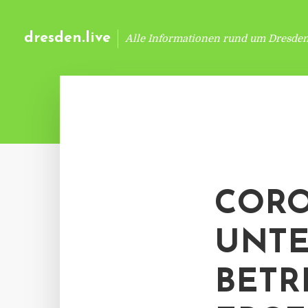
dresden.live
Alle Informationen rund um Dresde
CORO
UNT
BETR