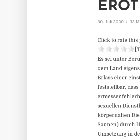
EROT
30. Juli 2020
33 M
Click to rate this 
[T
Es sei unter Ber
dem Land eigens 
Erlass einer ein
feststellbar, das
ermessenfehlerha
sexuellen Dienst
körpernahen Dien
Saunen) durch H
Umsetzung in der