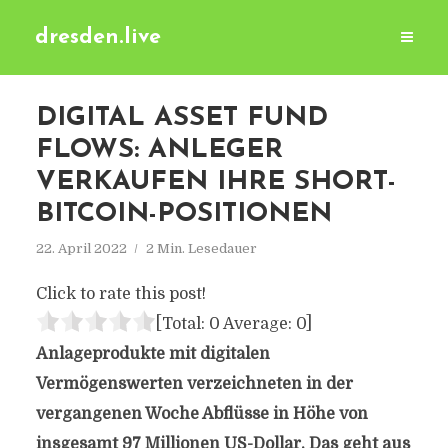
dresden.live
DIGITAL ASSET FUND
FLOWS: ANLEGER
VERKAUFEN IHRE SHORT-
BITCOIN-POSITIONEN
22. April 2022
2 Min. Lesedauer
Click to rate this post!
[Total:
0
Average:
0
]
Anlageprodukte mit digitalen
Vermögenswerten verzeichneten in der
vergangenen Woche Abflüsse in Höhe von
insgesamt 97 Millionen US-Dollar. Das geht aus