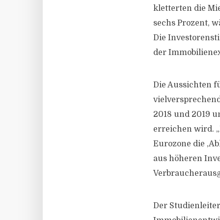
kletterten die M
sechs Prozent, 
Die Investorenst
der Immobilienex
Die Aussichten f
vielversprechend
2018 und 2019 um
erreichen wird. 
Eurozone die ‚Ab
aus höheren Inve
Verbraucherausgab
Der Studienleite