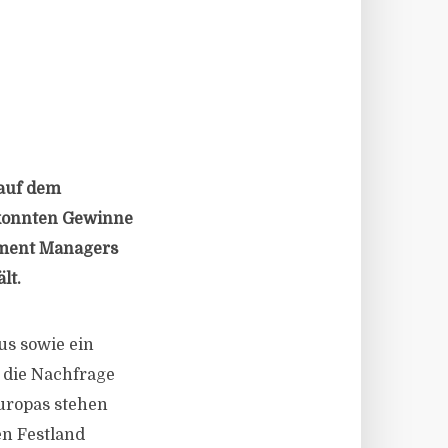
auf dem
 konnten Gewinne
stment Managers
lt.
s sowie ein
die Nachfrage
Europas stehen
en Festland