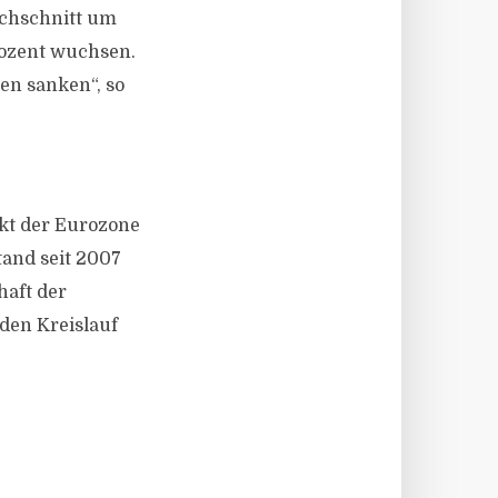
rchschnitt um
rozent wuchsen.
en sanken“, so
ukt der Eurozone
tand seit 2007
haft der
den Kreislauf