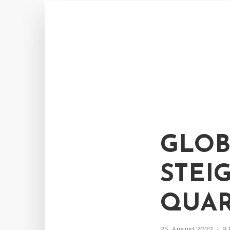
GLOB
STEI
QUA
25. August 2022
3 