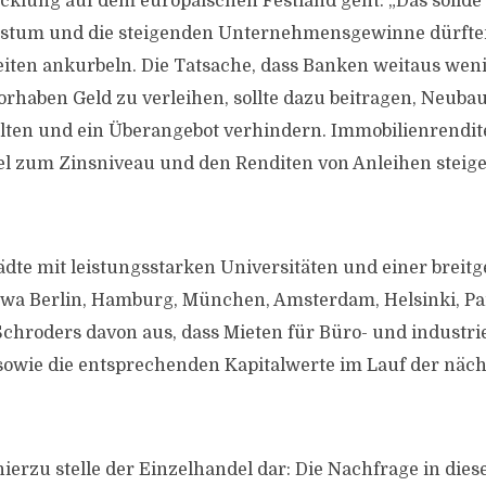
klung auf dem europäischen Festland geht: „Das solide
stum und die steigenden Unternehmensgewinne dürfte
ten ankurbeln. Die Tatsache, dass Banken weitaus wenig
orhaben Geld zu verleihen, sollte dazu beitragen, Neubau
lten und ein Überangebot verhindern. Immobilienrendit
l zum Zinsniveau und den Renditen von Anleihen steigen
ädte mit leistungsstarken Universitäten und einer breit
twa Berlin, Hamburg, München, Amsterdam, Helsinki, Pa
chroders davon aus, dass Mieten für Büro- und industrie
owie die entsprechenden Kapitalwerte im Lauf der näc
erzu stelle der Einzelhandel dar: Die Nachfrage in di