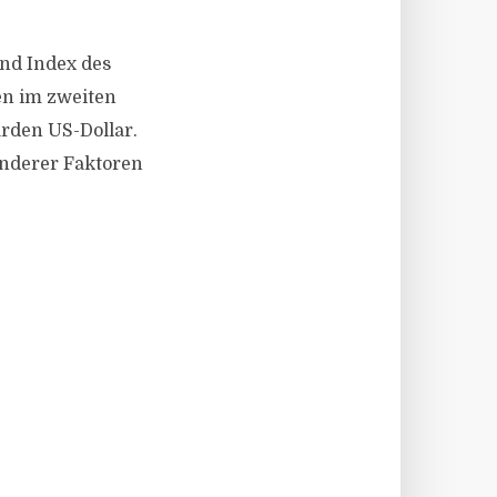
end Index des
en im zweiten
arden US-Dollar.
anderer Faktoren