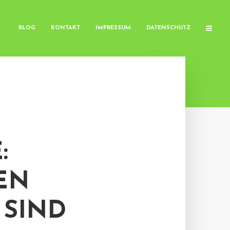
BLOG
KONTAKT
IMPRESSUM
DATENSCHUTZ
W
 L
IND G