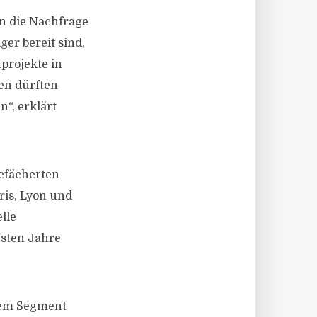
n die Nachfrage
er bereit sind,
projekte in
en dürften
“, erklärt
gefächerten
ris, Lyon und
lle
hsten Jahre
esem Segment