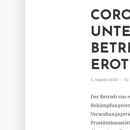
CORO
UNT
BETR
EROT
5. August 2020
32 
Der Betrieb von 
Bekämpfungsveror
Verwaltungsgeri
Prostitutionsstä