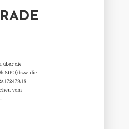
 RADE
n über die
k StPO) bzw. die
s 172479/18
nchen vom
.