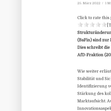
25. März 2022
1 M
Click to rate this 
[T
Strukturänderung
(BaFin) sind zur
Dies schreibt di
AfD-Fraktion (20
Wie weiter erläut
Stabilität und S
Identifizierung
Stärkung des kol
Marktaufsicht. 
Innovationsaspek