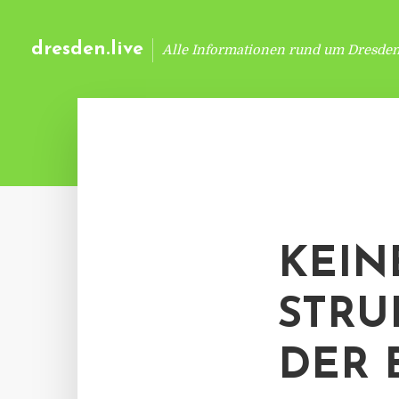
dresden.live
Alle Informationen rund um Dresde
KEIN
STRU
DER 