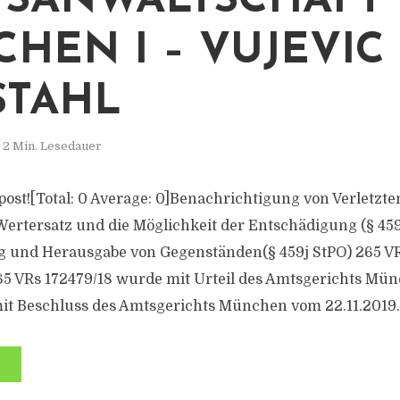
TSANWALTSCHAFT
HEN I – VUJEVIC
STAHL
2 Min. Lesedauer
s post![Total: 0 Average: 0]Benachrichtigung von Verletzte
ertersatz und die Möglichkeit der Entschädigung (§ 459
 und Herausgabe von Gegenständen(§ 459j StPO) 265 VR
65 VRs 172479/18 wurde mit Urteil des Amtsgerichts Mü
it Beschluss des Amtsgerichts München vom 22.11.2019..