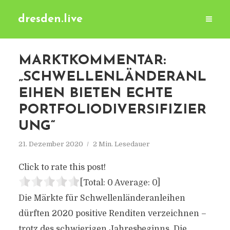
dresden.live
MARKTKOMMENTAR:
„SCHWELLENLÄNDERANL
EIHEN BIETEN ECHTE
PORTFOLIODIVERSIFIZIER
UNG“
21. Dezember 2020
2 Min. Lesedauer
Click to rate this post!
[Total:
0
Average:
0
]
Die Märkte für Schwellenländeranleihen
dürften 2020 positive Renditen verzeichnen –
trotz des schwierigen Jahresbeginns. Die