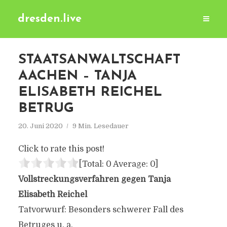
dresden.live
STAATSANWALTSCHAFT
AACHEN – TANJA
ELISABETH REICHEL
BETRUG
20. Juni 2020
9 Min. Lesedauer
Click to rate this post!
[Total:
0
Average:
0
]
Vollstreckungsverfahren gegen Tanja
Elisabeth Reichel
Tatvorwurf: Besonders schwerer Fall des
Betruges u. a.