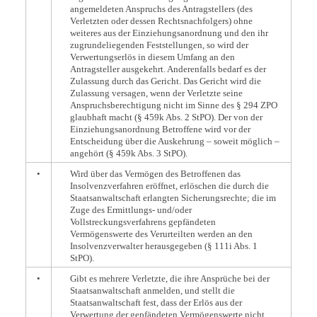
angemeldeten Anspruchs des Antragstellers (des
Verletzten oder dessen Rechtsnachfolgers) ohne
weiteres aus der Einziehungsanordnung und den ihr
zugrundeliegenden Feststellungen, so wird der
Verwertungserlös in diesem Umfang an den
Antragsteller ausgekehrt. Anderenfalls bedarf es der
Zulassung durch das Gericht. Das Gericht wird die
Zulassung versagen, wenn der Verletzte seine
Anspruchsberechtigung nicht im Sinne des § 294 ZPO
glaubhaft macht (§ 459k Abs. 2 StPO). Der von der
Einziehungsanordnung Betroffene wird vor der
Entscheidung über die Auskehrung – soweit möglich –
angehört (§ 459k Abs. 3 StPO).
•
Wird über das Vermögen des Betroffenen das
Insolvenzverfahren eröffnet, erlöschen die durch die
Staatsanwaltschaft erlangten Sicherungsrechte; die im
Zuge des Ermittlungs- und/oder
Vollstreckungsverfahrens gepfändeten
Vermögenswerte des Verurteilten werden an den
Insolvenzverwalter herausgegeben (§ 111i Abs. 1
StPO).
•
Gibt es mehrere Verletzte, die ihre Ansprüche bei der
Staatsanwaltschaft anmelden, und stellt die
Staatsanwaltschaft fest, dass der Erlös aus der
Verwertung der gepfändeten Vermögenswerte nicht