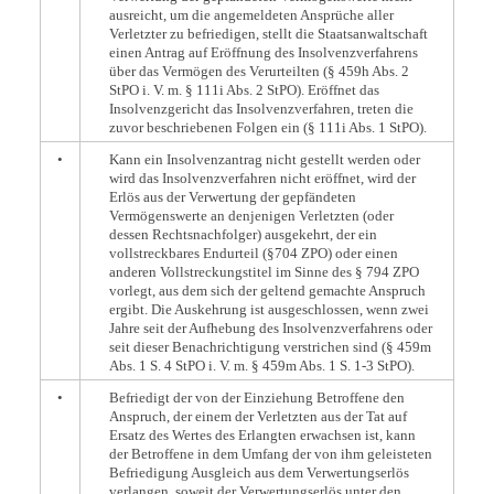
ausreicht, um die angemeldeten Ansprüche aller
Verletzter zu befriedigen, stellt die Staatsanwaltschaft
einen Antrag auf Eröffnung des Insolvenzverfahrens
über das Vermögen des Verurteilten (§ 459h Abs. 2
StPO i. V. m. § 111i Abs. 2 StPO). Eröffnet das
Insolvenzgericht das Insolvenzverfahren, treten die
zuvor beschriebenen Folgen ein (§ 111i Abs. 1 StPO).
•
Kann ein Insolvenzantrag nicht gestellt werden oder
wird das Insolvenzverfahren nicht eröffnet, wird der
Erlös aus der Verwertung der gepfändeten
Vermögenswerte an denjenigen Verletzten (oder
dessen Rechtsnachfolger) ausgekehrt, der ein
vollstreckbares Endurteil (§704 ZPO) oder einen
anderen Vollstreckungstitel im Sinne des § 794 ZPO
vorlegt, aus dem sich der geltend gemachte Anspruch
ergibt. Die Auskehrung ist ausgeschlossen, wenn zwei
Jahre seit der Aufhebung des Insolvenzverfahrens oder
seit dieser Benachrichtigung verstrichen sind (§ 459m
Abs. 1 S. 4 StPO i. V. m. § 459m Abs. 1 S. 1-3 StPO).
•
Befriedigt der von der Einziehung Betroffene den
Anspruch, der einem der Verletzten aus der Tat auf
Ersatz des Wertes des Erlangten erwachsen ist, kann
der Betroffene in dem Umfang der von ihm geleisteten
Befriedigung Ausgleich aus dem Verwertungserlös
verlangen, soweit der Verwertungserlös unter den