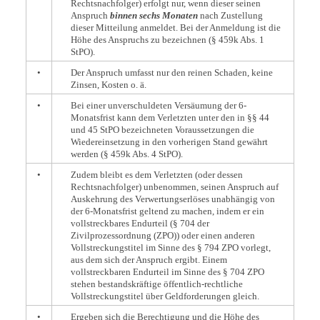
Rechtsnachfolger) erfolgt nur, wenn dieser seinen
Anspruch
binnen sechs Monaten
nach Zustellung
dieser Mitteilung anmeldet. Bei der Anmeldung ist die
Höhe des Anspruchs zu bezeichnen (§ 459k Abs. 1
StPO).
•
Der Anspruch umfasst nur den reinen Schaden, keine
Zinsen, Kosten o. ä.
•
Bei einer unverschuldeten Versäumung der 6-
Monatsfrist kann dem Verletzten unter den in §§ 44
und 45 StPO bezeichneten Voraussetzungen die
Wiedereinsetzung in den vorherigen Stand gewährt
werden (§ 459k Abs. 4 StPO).
•
Zudem bleibt es dem Verletzten (oder dessen
Rechtsnachfolger) unbenommen, seinen Anspruch auf
Auskehrung des Verwertungserlöses unabhängig von
der 6-Monatsfrist geltend zu machen, indem er ein
vollstreckbares Endurteil (§ 704 der
Zivilprozessordnung (ZPO)) oder einen anderen
Vollstreckungstitel im Sinne des § 794 ZPO vorlegt,
aus dem sich der Anspruch ergibt. Einem
vollstreckbaren Endurteil im Sinne des § 704 ZPO
stehen bestandskräftige öffentlich-rechtliche
Vollstreckungstitel über Geldforderungen gleich.
•
Ergeben sich die Berechtigung und die Höhe des