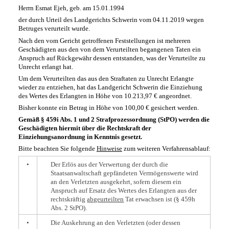
Herrn Esmat Ejeh, geb. am 15.01.1994
der durch Urteil des Landgerichts Schwerin vom 04.11.2019 wegen
Betruges verurteilt wurde.
Nach den vom Gericht getroffenen Feststellungen ist mehreren
Geschädigten aus den von dem Verurteilten begangenen Taten ein
Anspruch auf Rückgewähr dessen entstanden, was der Verurteilte zu
Unrecht erlangt hat.
Um dem Verurteilten das aus den Straftaten zu Unrecht Erlangte
wieder zu entziehen, hat das Landgericht Schwerin die Einziehung
des Wertes des Erlangten in Höhe von 10.213,97 € angeordnet.
Bisher konnte ein Betrag in Höhe von 100,00 € gesichert werden.
Gemäß § 459i Abs. 1 und 2 Strafprozessordnung (StPO) werden die
Geschädigten hiermit über die Rechtskraft der
Einziehungsanordnung in Kenntnis gesetzt.
Bitte beachten Sie folgende
Hinweise
zum weiteren Verfahrensablauf:
•
Der Erlös aus der Verwertung der durch die
Staatsanwaltschaft gepfändeten Vermögenswerte wird
an den Verletzten ausgekehrt, sofern diesem ein
Anspruch auf Ersatz des Wertes des Erlangten aus der
rechtskräftig
abgeurteilten
Tat erwachsen ist (§ 459h
Abs. 2 StPO).
•
Die Auskehrung an den Verletzten (oder dessen