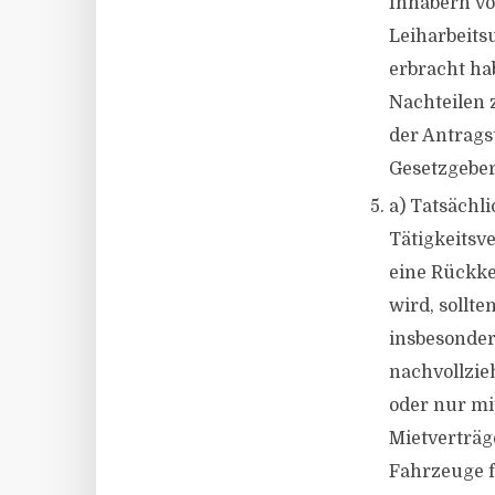
Inhabern v
Leiharbeits
erbracht h
Nachteilen 
der Antrags
Gesetzgeber
a) Tatsächli
Tätigkeitsve
eine Rückke
wird, sollt
insbesonder
nachvollzie
oder nur mi
Mietverträg
Fahrzeuge f