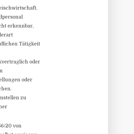
eischwirtschaft,
dpersonal
cht erkennbar,
derart
flichen Tätigkeit
vertraglich oder
en
tellungen oder
chen.
mstellen zu
ner
56/20 von