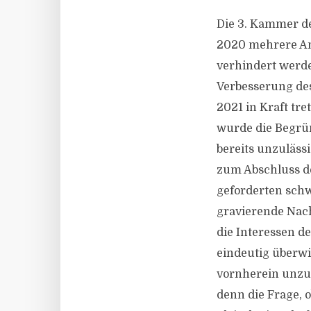
Die 3. Kammer d
2020 mehrere Ant
verhindert werde
Verbesserung des
2021 in Kraft tr
wurde die Begrün
bereits unzuläss
zum Abschluss d
geforderten schw
gravierende Nach
die Interessen d
eindeutig überw
vornherein unzul
denn die Frage, 