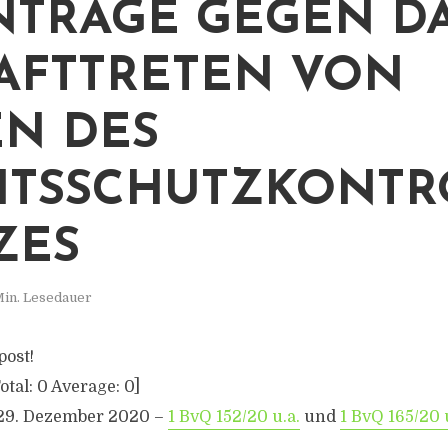
NTRÄGE GEGEN D
AFTTRETEN VON
EN DES
ITSSCHUTZKONTR
ZES
Min. Lesedauer
post!
otal:
0
Average:
0
]
29. Dezember 2020 –
1 BvQ 152/20 u.a.
und
1 BvQ 165/20 