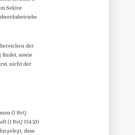
em Sektor
ndwerksbetriebe
nbereichen der
 findet, sowie
st, nicht der
hmen (1 BvQ
ft (1 BvQ 154/20
dargelegt, dass