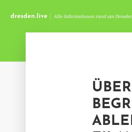
dresden.live
Alle Informationen rund um Dresde
ÜBER
BEG
ABL