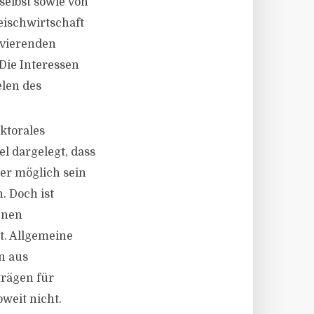
elbst sowie von
eischwirtschaft
avierenden
 Die Interessen
elen des
ektorales
el dargelegt, dass
er möglich sein
. Doch ist
enen
t. Allgemeine
n aus
trägen für
weit nicht.