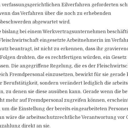
m verfassungsgerichtlichen Eilverfahren geforderten sc
wenn das Verfahren über die noch zu erhebenden
sbeschwerden abgewartet wird.
ie bislang bei einem Werkvertragsunternehmen beschäft
 Fleischwirtschaft eingesetzte Arbeitnehmerin im Verfah
hutz beantragt, ist nicht zu erkennen, dass ihr graviere
 Folgen drohten, die es rechtfertigen würden, ein Gesetz 
ssen. Die angegriffene Regelung, die es der Fleischwirtsc
ich Fremdpersonal einzusetzen, bewirkt für sie gerade 
r Berufstätigkeit, sondern verändert lediglich die arbeit
, zu denen sie diese ausüben kann. Gerade wenn die be
cht mehr auf Fremdpersonal zugreifen können, erscheint
ch um die Einstellung der bereits eingearbeiteten Perso
n wäre die arbeitsschutzrechtliche Verantwortung vor O
nzahlung direkt an sie.