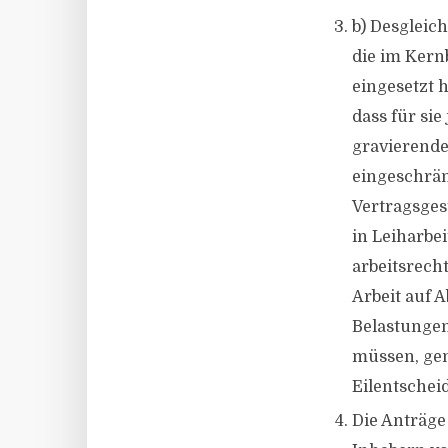
b) Desgleic
die im Kern
eingesetzt 
dass für sie
gravierende
eingeschrän
Vertragsges
in Leiharbei
arbeitsrech
Arbeit auf A
Belastungen
müssen, gen
Eilentschei
Die Anträge