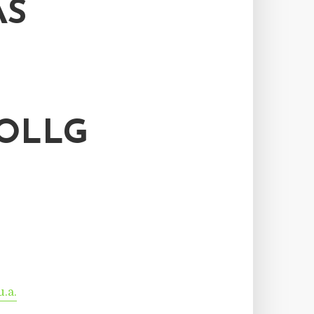
AS
OLLG
u.a.