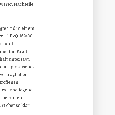
hweren Nachteile
igte und in einem
ren 1 BvQ 152/20
nde und
nicht in Kraft
haft untersagt,
kein „praktisches
svertraglichen
troffenen
 es naheliegend,
nen bemühen
rt ebenso klar