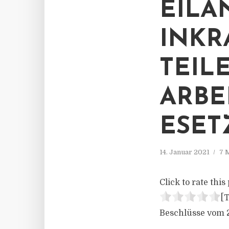
EILA
INKR
TEIL
ARBE
ESET
14. Januar 2021
7 
Click to rate this 
[T
Beschlüsse vom 