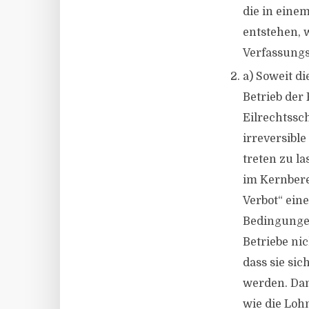
die in eine
entstehen, 
Verfassung
a) Soweit d
Betrieb der
Eilrechtssc
irreversible
treten zu la
im Kernbere
Verbot“ eine
Bedingungen
Betriebe ni
dass sie si
werden. Dan
wie die Loh