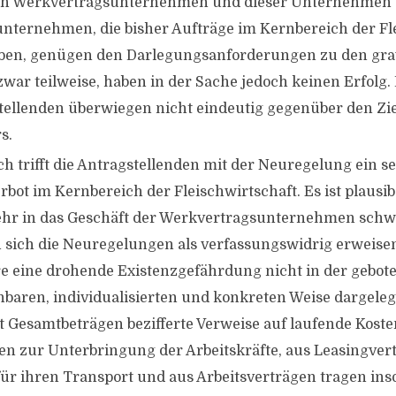
on Werkvertragsunternehmen und dieser Unternehmen s
unternehmen, die bisher Aufträge im Kernbereich der Fl
aben, genügen den Darlegungsanforderungen zu den gr
zwar teilweise, haben in der Sache jedoch keinen Erfolg.
tellenden überwiegen nicht eindeutig gegenüber den Zi
s.
ch trifft die Antragstellenden mit der Neuregelung ein s
rbot im Kernbereich der Fleischwirtschaft. Es ist plausib
hr in das Geschäft der Werkvertragsunternehmen schw
en sich die Neuregelungen als verfassungswidrig erweisen
e eine drohende Existenzgefährdung nicht in der gebot
hbaren, individualisierten und konkreten Weise dargeleg
t Gesamtbeträgen bezifferte Verweise auf laufende Koste
en zur Unterbringung der Arbeitskräfte, aus Leasingver
ür ihren Transport und aus Arbeitsverträgen tragen inso