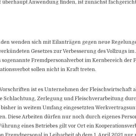
t überhaupt Anwendung finden, ist zunächst fachgericht
nden wenden sich mit Eilanträgen gegen neue Regelung
rkündeten Gesetzes zur Verbesserung des Vollzugs im 
 sogenannte Fremdpersonalverbot im Kernbereich der F
tionsverbot sollen nicht in Kraft treten.
orschriften ist es Unternehmen der Fleischwirtschaft a
ie Schlachtung, Zerlegung und Fleischverarbeitung durc
er bisher in weitem Umfang eingesetzten Werkvertragsu
sen. Diese Arbeiten dürfen nur noch durch eigenes Perso
ührung eines Betriebes gilt vor Ort ein Kooperationsverb
n Fremdpersonal in Leiharbeit ab dem 1. April 2021 nur 