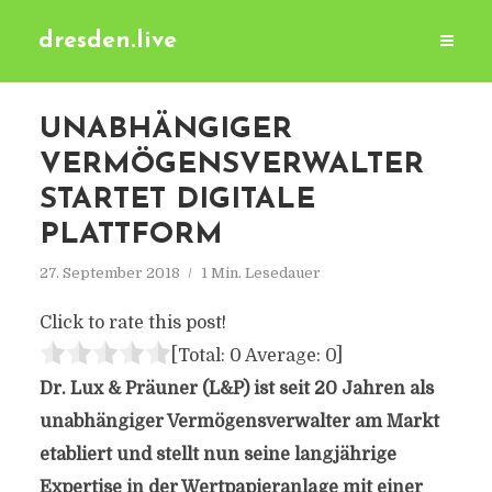
dresden.live
UNABHÄNGIGER
VERMÖGENSVERWALTER
STARTET DIGITALE
PLATTFORM
27. September 2018
1 Min. Lesedauer
Click to rate this post!
[Total:
0
Average:
0
]
Dr. Lux & Präuner (L&P) ist seit 20 Jahren als
unabhängiger Vermögensverwalter am Markt
etabliert und stellt nun seine langjährige
Expertise in der Wertpapieranlage mit einer