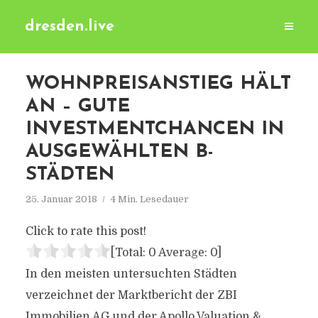
dresden.live
WOHNPREISANSTIEG HÄLT
AN – GUTE
INVESTMENTCHANCEN IN
AUSGEWÄHLTEN B-
STÄDTEN
25. Januar 2018
4 Min. Lesedauer
Click to rate this post!
[Total:
0
Average:
0
]
In den meisten untersuchten Städten
verzeichnet der Marktbericht der ZBI
Immobilien AG und der Apollo Valuation &