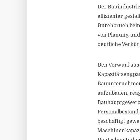
Der Bauindustrie
effizienter gest
Durchbruch beim
von Planung und 
deutliche Verkür
Den Vorwurf aus d
Kapazitätsengpäs
Bauunternehmen 
aufzubauen, reag
Bauhauptgewerbe
Personalbestand
beschäftigt gewe
Maschinenkapazit