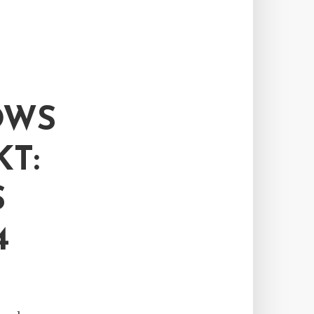
OWS
T:
S
4