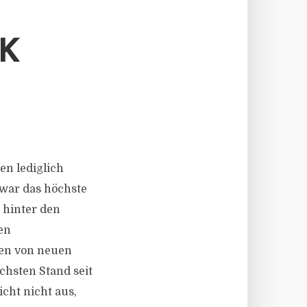
N
K
en lediglich
zwar das höchste
t hinter den
en
gen von neuen
hsten Stand seit
cht nicht aus,