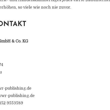
trie- und Handelskammertages jedes vierte Bauuntern
erhöhen, so viele wie noch nie zuvor.
ONTAKT
GmbH & Co. KG
74
u
r-publishing.de
wr-publishing.de
6152 9553589