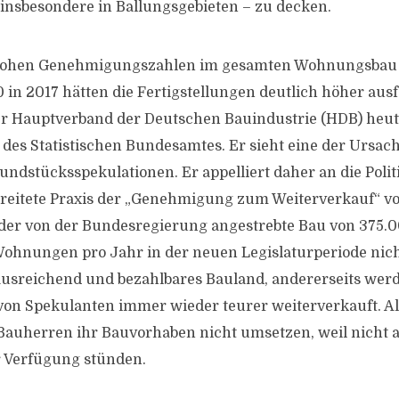
insbesondere in Ballungsgebieten – zu decken.
hohen Genehmigungszahlen im gesamten Wohnungsbau 
 in 2017 hätten die Fertigstellungen deutlich höher aus
 Hauptverband der Deutschen Bauindustrie (HDB) heute 
 des Statistischen Bundesamtes. Er sieht eine der Ursach
dstücksspekulationen. Er appelliert daher an die Politi
breitete Praxis der „Genehmigung zum Weiterverkauf“ v
der von der Bundesregierung angestrebte Bau von 375.
 Wohnungen pro Jahr in der neuen Legislaturperiode nich
 ausreichend und bezahlbares Bauland, andererseits werd
von Spekulanten immer wieder teurer weiterverkauft. A
Bauherren ihr Bauvorhaben nicht umsetzen, weil nicht 
 Verfügung stünden.