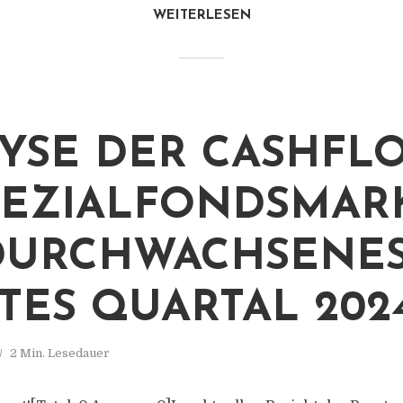
WEITERLESEN
YSE DER CASHFL
PEZIALFONDSMARK
DURCHWACHSENE
TES QUARTAL 202
2 Min. Lesedauer