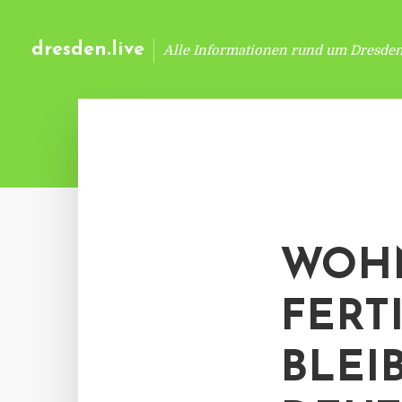
dresden.live
Alle Informationen rund um Dresde
WOHN
FERT
BLEIB