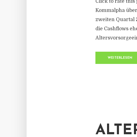
Click to rate thi
Kommalpha über 
zweiten Quartal 
die Cashflows ehe
Altersvorsorgeei
WEITERLESEN
ALTE