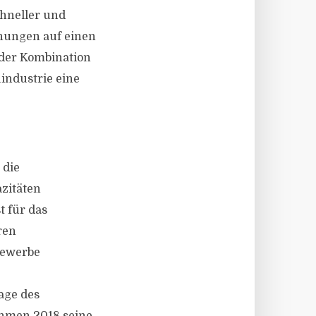
hneller und
fnungen auf einen
der Kombination
industrie eine
 die
zitäten
 für das
ren
gewerbe
age des