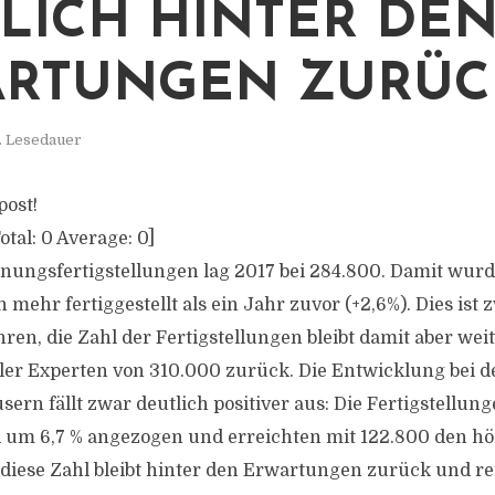
LICH HINTER DE
ARTUNGEN ZURÜC
. Lesedauer
post!
otal:
0
Average:
0
]
nungsfertigstellungen lag 2017 bei 284.800. Damit wurd
ehr fertiggestellt als ein Jahr zuvor (+2,6%). Dies ist 
hren, die Zahl der Fertigstellungen bleibt damit aber wei
er Experten von 310.000 zurück. Die Entwicklung bei d
ern fällt zwar deutlich positiver aus: Die Fertigstellun
um 6,7 % angezogen und erreichten mit 122.800 den höc
diese Zahl bleibt hinter den Erwartungen zurück und rei