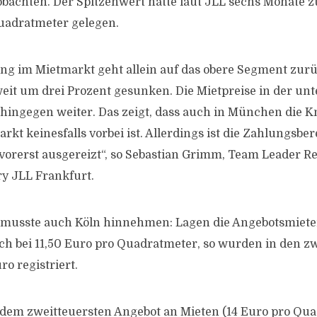
obachten. Der Spitzenwert hatte laut JLL sechs Monate z
uadratmeter gelegen.
ng im Mietmarkt geht allein auf das obere Segment zur
weit um drei Prozent gesunken. Die Mietpreise in der un
 hingegen weiter. Das zeigt, dass auch in München die 
t keinesfalls vorbei ist. Allerdings ist die Zahlungsber
orerst ausgereizt“, so Sebastian Grimm, Team Leader Re
ry JLL Frankfurt.
musste auch Köln hinnehmen: Lagen die Angebotsmiete
ch bei 11,50 Euro pro Quadratmeter, so wurden in den z
o registriert.
 dem zweitteuersten Angebot an Mieten (14 Euro pro Qua