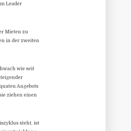
am Leader
er Mieten zu
en in der zweiten
chwach wie seit
steigender
äquaten Angebots
ie ziehen einen
zyklus steht, ist