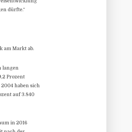
reisentwicklung
gen dürfte.“
k am Markt ab.
n langen
,2 Prozent
t 2004 haben sich
zent auf 3.840
aum in 2016
it nach der