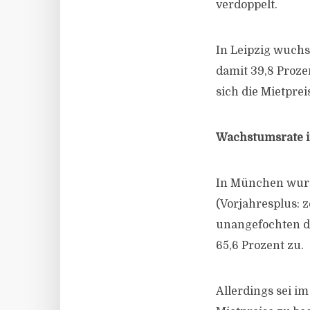
verdoppelt.
In Leipzig wuchs
damit 39,8 Proze
sich die Mietpre
Wachstumsrate i
In München wurd
(Vorjahresplus: z
unangefochten di
65,6 Prozent zu.
Allerdings sei i