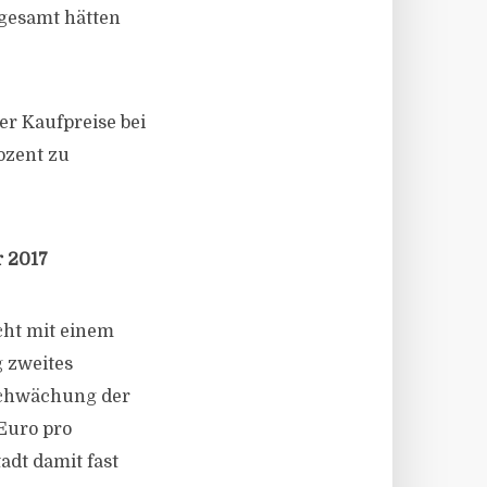
sgesamt hätten
er Kaufpreise bei
ozent zu
r 2017
cht mit einem
g zweites
bschwächung der
 Euro pro
adt damit fast