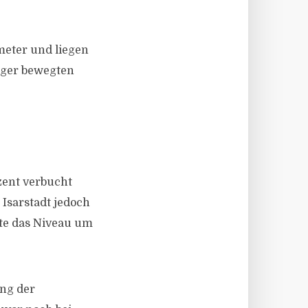
meter und liegen
iger bewegten
ent verbucht
 Isarstadt jedoch
gte das Niveau um
ang der