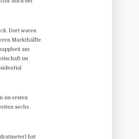
uvor noch bei
ück. Dort waren
teren Markthälfte
Knappheit am
eitschaft im
sidential
n im ersten
weiten sechs
dratmeter) hat