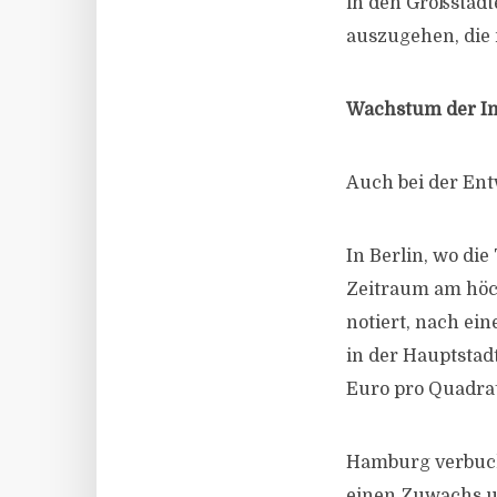
in den Großstädt
auszugehen, die m
Wachstum der Im
Auch bei der Ent
In Berlin, wo d
Zeitraum am höch
notiert, nach ei
in der Hauptsta
Euro pro Quadrat
Hamburg verbuch
einen Zuwachs um