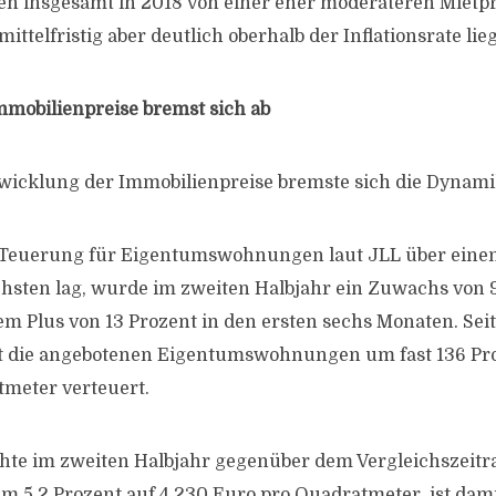
en insgesamt in 2018 von einer eher moderateren Mietp
ittelfristig aber deutlich oberhalb der Inflationsrate lie
mobilienpreise bremst sich ab
wicklung der Immobilienpreise bremste sich die Dynami
ie Teuerung für Eigentumswohnungen laut JLL über eine
sten lag, wurde im zweiten Halbjahr ein Zuwachs von 9
nem Plus von 13 Prozent in den ersten sechs Monaten. Sei
dt die angebotenen Eigentumswohnungen um fast 136 Pro
meter verteuert.
te im zweiten Halbjahr gegenüber dem Vergleichszeitr
 5,2 Prozent auf 4.230 Euro pro Quadratmeter, ist dam