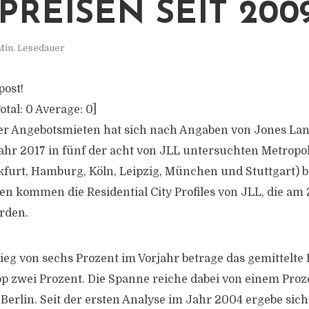
PREISEN SEIT 2009
Min. Lesedauer
post!
otal:
0
Average:
0
]
r Angebotsmieten hat sich nach Angaben von Jones Lang
ahr 2017 in fünf der acht von JLL untersuchten Metropol
kfurt, Hamburg, Köln, Leipzig, München und Stuttgart) b
en kommen die Residential City Profiles von JLL, die am 
erden.
eg von sechs Prozent im Vorjahr betrage das gemittelte 
p zwei Prozent. Die Spanne reiche dabei von einem Pro
n Berlin. Seit der ersten Analyse im Jahr 2004 ergebe sich