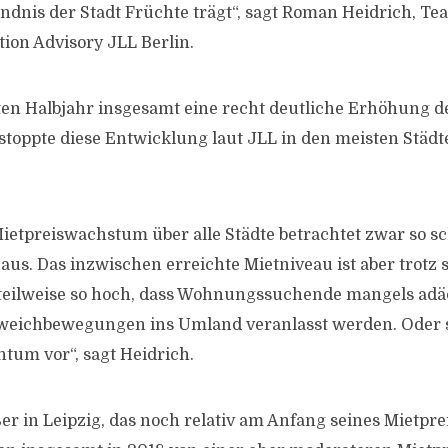
nis der Stadt Früchte trägt“, sagt Roman Heidrich, Te
tion Advisory JLL Berlin.
n Halbjahr insgesamt eine recht deutliche Erhöhung d
stoppte diese Entwicklung laut JLL in den meisten Städt
 Mietpreiswachstum über alle Städte betrachtet zwar so s
aus. Das inzwischen erreichte Mietniveau ist aber trotz 
 teilweise so hoch, dass Wohnungssuchende mangels ad
sweichbewegungen ins Umland veranlasst werden. Oder s
ntum vor“, sagt Heidrich.
r in Leipzig, das noch relativ am Anfang seines Mietpreis