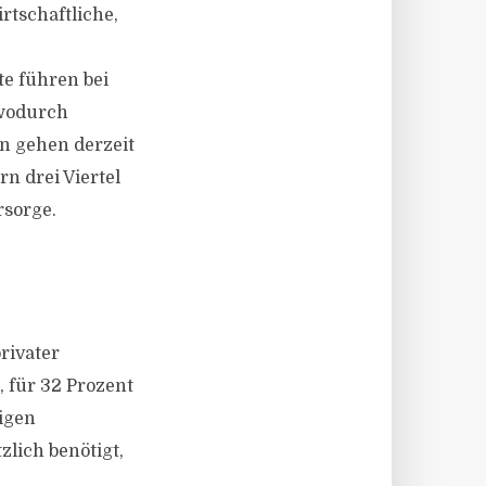
rtschaftliche,
te führen bei
 wodurch
n gehen derzeit
rn drei Viertel
rsorge.
rivater
, für 32 Prozent
rigen
lich benötigt,