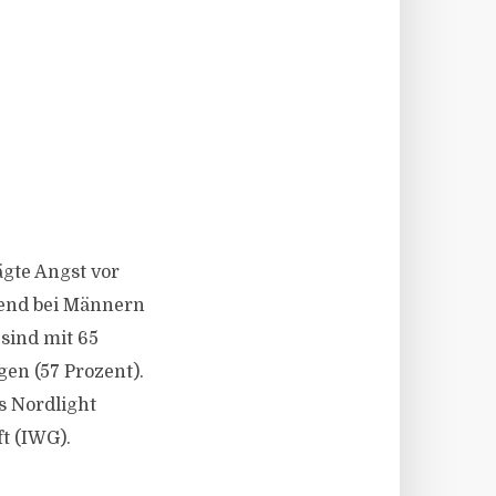
ägte Angst vor
rend bei Männern
sind mit 65
gen (57 Prozent).
s Nordlight
t (IWG).