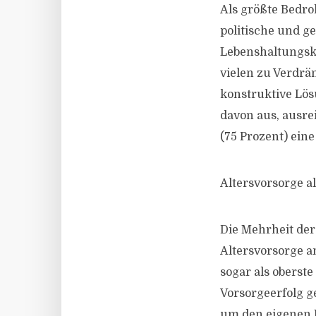
Als größte Bedro
politische und ge
Lebenshaltungsko
vielen zu Verdr
konstruktive Lös
davon aus, ausrei
(75 Prozent) eine
Altersvorsorge a
Die Mehrheit der
Altersvorsorge an
sogar als oberste
Vorsorgeerfolg g
um den eigenen L