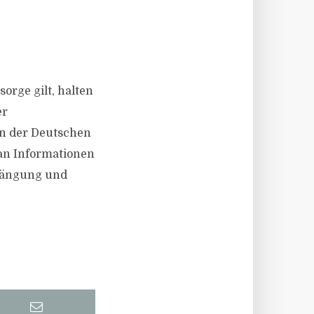
orge gilt, halten
er
en der Deutschen
an Informationen
drängung und