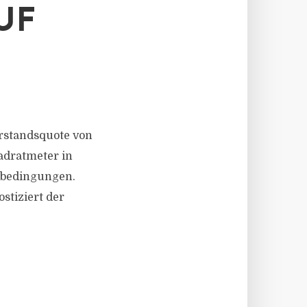
UF
erstandsquote von
adratmeter in
nbedingungen.
stiziert der