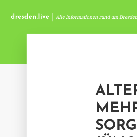
dresden.live
Alle Informationen rund um Dresde
ALTE
MEHR
SORG