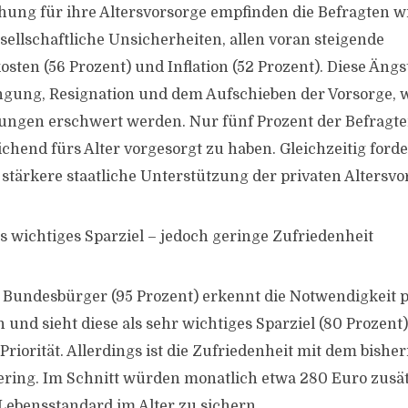
hung für ihre Altersvorsorge empfinden die Befragten wi
sellschaftliche Unsicherheiten, allen voran steigende
sten (56 Prozent) und Inflation (52 Prozent). Diese Ängs
ängung, Resignation und dem Aufschieben der Vorsorge,
ungen erschwert werden. Nur fünf Prozent der Befragte
chend fürs Alter vorgesorgt zu haben. Gleichzeitig forde
 stärkere staatliche Unterstützung der privaten Altersvo
ls wichtiges Sparziel – jedoch geringe Zufriedenheit
 Bundesbürger (95 Prozent) erkennt die Notwendigkeit p
 und sieht diese als sehr wichtiges Sparziel (80 Prozent)
 Priorität. Allerdings ist die Zufriedenheit mit dem bishe
ering. Im Schnitt würden monatlich etwa 280 Euro zusätz
ebensstandard im Alter zu sichern.