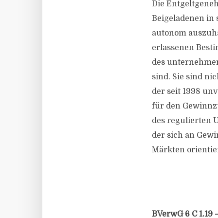
Die Entgeltgeneh
Beigeladenen in 
autonom auszuhan
erlassenen Best
des unternehmer
sind. Sie sind n
der seit 1998 un
für den Gewinnzu
des regulierten 
der sich an Gew
Märkten orientier
BVerwG 6 C 1.19 