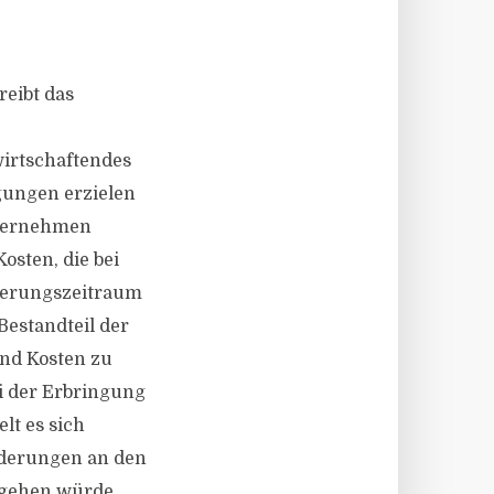
eibt das
wirtschaftendes
ungen erzielen
Unternehmen
osten, die bei
ierungszeitraum
 Bestandteil der
ind Kosten zu
i der Erbringung
lt es sich
rderungen an den
ingehen würde.