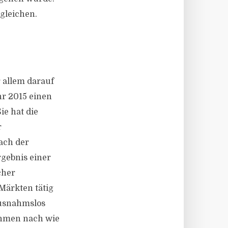
gleichen.
 allem darauf
r 2015 einen
ie hat die
r
ach der
gebnis einer
cher
Märkten tätig
ausnahmslos
ehmen nach wie