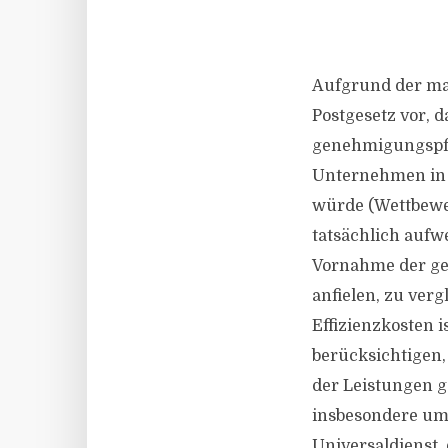
Aufgrund der ma
Postgesetz vor, d
genehmigungspfli
Unternehmen in 
würde (Wettbewer
tatsächlich aufwe
Vornahme der ge
anfielen, zu verg
Effizienzkosten 
berücksichtigen,
der Leistungen g
insbesondere um 
Universaldienst,