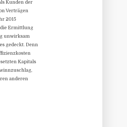
als Kunden der
on Verträgen
hr 2015
die Ermittlung
ng unwirksam
zes gedeckt. Denn
ffizienzkosten
setzten Kapitals
ewinnzuschlag,
aren anderen