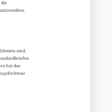
 die
satzrenditen
hlossen sind,
tandardbriefen
rs hat das
 angefochtene