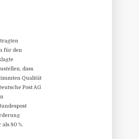
tragten
n für den
klagte
ustellen, dass
timmten Qualität
Deutsche Post AG
en
Bundespost
örderung
 als 80 %.