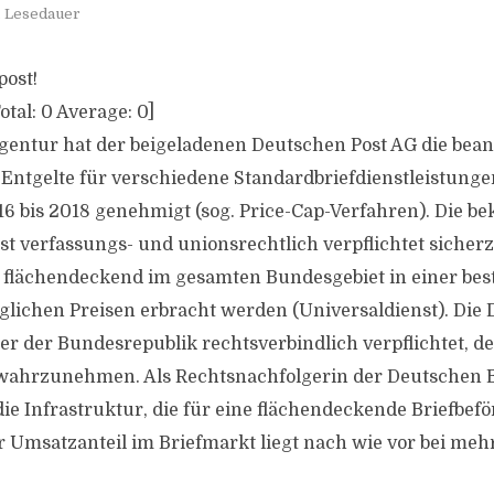
. Lesedauer
post!
otal:
0
Average:
0
]
entur hat der beigeladenen Deutschen Post AG die bean
ntgelte für verschiedene Standardbriefdienstleistunge
6 bis 2018 genehmigt (sog. Price-Cap-Verfahren). Die be
st verfassungs- und unionsrechtlich verpflichtet sicherz
 flächendeckend im gesamten Bundesgebiet in einer bes
lichen Preisen erbracht werden (Universaldienst). Die 
er der Bundesrepublik rechtsverbindlich verpflichtet, d
 wahrzunehmen. Als Rechtsnachfolgerin der Deutschen 
die Infrastruktur, die für eine flächendeckende Briefbef
r Umsatzanteil im Briefmarkt liegt nach wie vor bei mehr