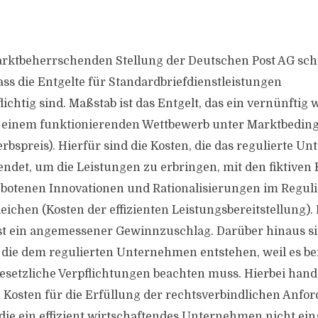
rktbeherrschenden Stellung der Deutschen Post AG schr
ass die Entgelte für Standardbriefdienstleistungen
chtig sind. Maßstab ist das Entgelt, das ein vernünftig 
einem funktionierenden Wettbewerb unter Marktbeding
bspreis). Hierfür sind die Kosten, die das regulierte 
ndet, um die Leistungen zu erbringen, mit den fiktiven K
botenen Innovationen und Rationalisierungen im Regul
leichen (Kosten der effizienten Leistungsbereitstellung).
ist ein angemessener Gewinnzuschlag. Darüber hinaus s
 die dem regulierten Unternehmen entstehen, weil es be
esetzliche Verpflichtungen beachten muss. Hierbei hande
Kosten für die Erfüllung der rechtsverbindlichen Anfo
 die ein effizient wirtschaftendes Unternehmen nicht e