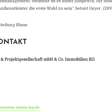
management, vielmehr ist es unser Anspruch, für uns
dienstleister die erste Wahl zu sein“, betont Geyer.
(DFP
tteilung Ebase
ONTAKT
 & Projektgesellschaft mbH & Co. Immobilien KG
turion-immo-kg.de