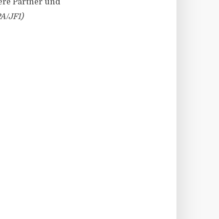
ere Partner und
A/JF1)