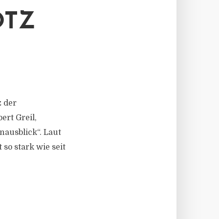
OTZ
z der
ert Greil,
nausblick“. Laut
so stark wie seit