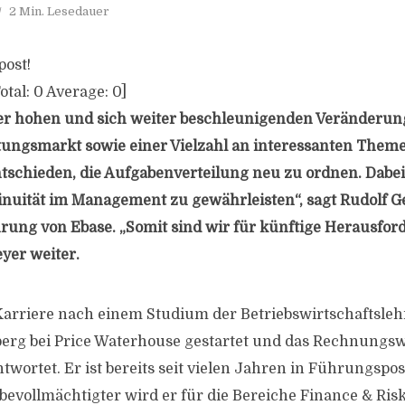
2 Min. Lesedauer
post!
otal:
0
Average:
0
]
er hohen und sich weiter beschleunigenden Veränderu
tungsmarkt sowie einer Vielzahl an interessanten Them
tschieden, die Aufgabenverteilung neu zu ordnen. Dabei
tinuität im Management zu gewährleisten“, sagt Rudolf G
rung von Ebase. „Somit sind wir für künftige Herausfo
eyer weiter.
 Karriere nach einem Studium der Betriebswirtschaftsleh
berg bei Price Waterhouse gestartet und das Rechnungs
wortet. Er ist bereits seit vielen Jahren in Führungspos
lbevollmächtigter wird er für die Bereiche Finance & Ris