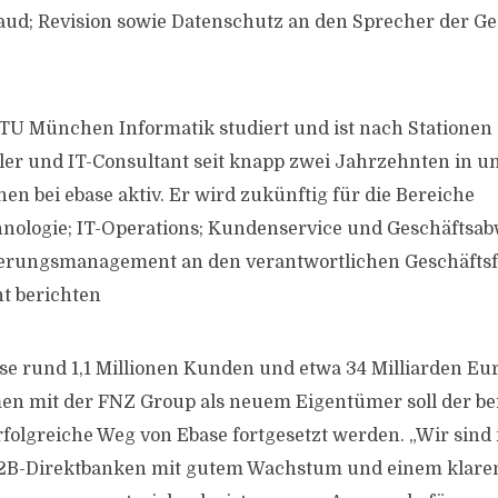
aud; Revision sowie Datenschutz an den Sprecher der G
 TU München Informatik studiert und ist nach Stationen 
er und IT-Consultant seit knapp zwei Jahrzehnten in u
en bei ebase aktiv. Er wird zukünftig für die Bereiche
nologie; IT-Operations; Kundenservice und Geschäftsa
gerungsmanagement an den verantwortlichen Geschäftsf
t berichten
ase rund 1,1 Millionen Kunden und etwa 34 Milliarden Eu
n mit der FNZ Group als neuem Eigentümer soll der ber
folgreiche Weg von Ebase fortgesetzt werden. „Wir sind 
2B-Direktbanken mit gutem Wachstum und einem klaren