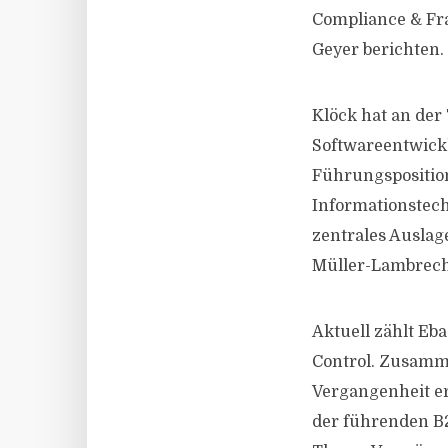
Compliance & Fr
Geyer berichten.
Klöck hat an der
Softwareentwickl
Führungsposition
Informationstech
zentrales Ausla
Müller-Lambrech
Aktuell zählt Eb
Control. Zusamme
Vergangenheit er
der führenden B