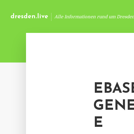
dresden.live
Alle Informationen rund um Dresde
EBAS
GENE
E