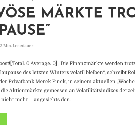
VÖSE MÄRKTE TR
PAUSE“
2 Min. Lesedauer
s post![Total: 0 Average: 0] „Die Finanzmärkte werden trot
aupause des letzten Winters volatil bleiben“, schreibt Rob
 der Privatbank Merck Finck, in seinem aktuellen „Woche
ie Aktienmärkte gemessen an Volatilitätsindizes derzeit 
nicht mehr – angesichts der...