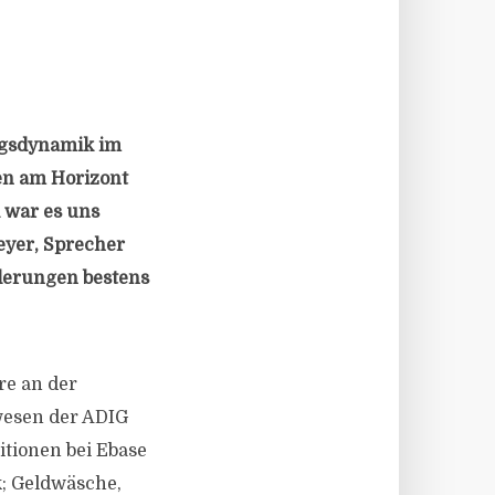
ngsdynamik im
en am Horizont
 war es uns
eyer, Sprecher
rderungen bestens
re an der
wesen der ADIG
itionen bei Ebase
k; Geldwäsche,