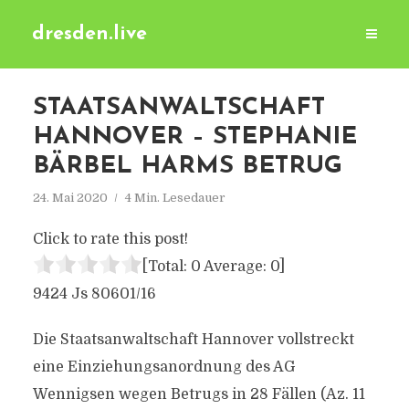
dresden.live
STAATSANWALTSCHAFT
HANNOVER – STEPHANIE
BÄRBEL HARMS BETRUG
24. Mai 2020
4 Min. Lesedauer
Click to rate this post!
[Total:
0
Average:
0
]
9424 Js 80601/16
Die Staatsanwaltschaft Hannover vollstreckt
eine Einziehungsanordnung des AG
Wennigsen wegen Betrugs in 28 Fällen (Az. 11