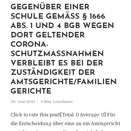
GEGENÜBER EINER
SCHULE GEMÄSS § 1666 A
BS. 1 UND 4 BGB WEGEN D
ORT GELTENDER C
ORONA-S
CHUTZMASSNAHMEN VE
RBLEIBT ES BEI DER ZU
STÄNDIGKEIT DER AM
TSGERICHTE/FAMILIENGE
RICHTE
29. Juni 2021
3 Min. Lesedauer
Click to rate this post![Total: 0 Average: 0] Für
die Entscheidung über eine an ein Amtsgericht