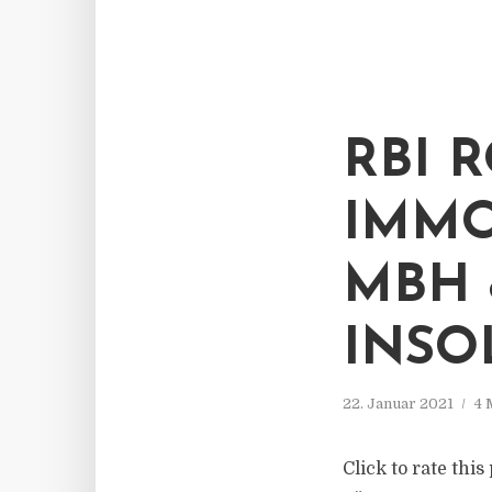
RBI 
IMMO
MBH 
INSO
22. Januar 2021
4 
Click to rate thi