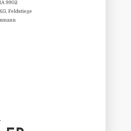
RA 9902
G, Feldstiege
Rösmann
R