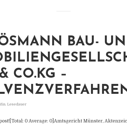
RÖSMANN BAU- U
BILIENGESELLSC
& CO.KG –
LVENZVERFAHRE
Min. Lesedauer
s post![Total: 0 Average: 0]Amtsgericht Münster, Aktenzei