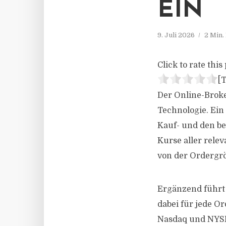
EIN
9. Juli 2026
2 Min.
Click to rate this 
[T
Der Online-Broke
Technologie. Ein
Kauf- und den be
Kurse aller rele
von der Ordergrö
Ergänzend führt
dabei für jede O
Nasdaq und NYSE