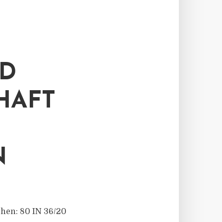
ND
HAFT
N
chen: 80 IN 36/20