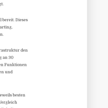
t.
 bereit. Dieses
arting,
n.
rastruktur den
g an 30
len Funktionen
ken und
eweils besten
Vergleich