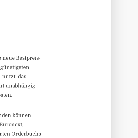
 neue Bestpreis-
 günstigsten
 nutzt, das
eht unabhängig
sten.
unden können
 Euronext,
erten Orderbuchs